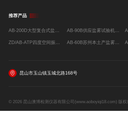
推荐产品
AB-200D大型复合式盐雾腐蚀试验箱，小型盐干湿腐蚀试验箱。
AB-90B供应盐雾试验机现货可按要求订制。
ZD/AB-ATP四度空间振动台*
AB-60B苏州本土产盐雾试验机
昆山市玉山镇玉城北路168号
© 2026 昆山澳博检测仪器有限公司(www.aoboyiqi18.com)