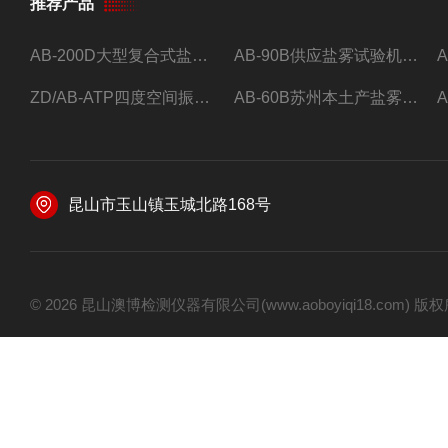
推荐产品
AB-200D大型复合式盐雾腐蚀试验箱，小型盐干湿腐蚀试验箱。
AB-90B供应盐雾试验机现货可按要求订制。
ZD/AB-ATP四度空间振动台*
AB-60B苏州本土产盐雾试验机
昆山市玉山镇玉城北路168号
© 2026 昆山澳博检测仪器有限公司(www.aoboyiqi18.com)