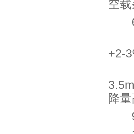
空载
6、
7、
+2-
8
3.
降量
9、