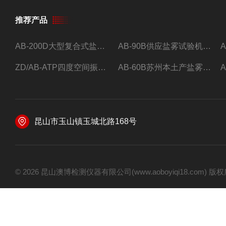
推荐产品
AB-200D大型复合式盐雾腐蚀试验箱，小型盐干湿腐蚀试验箱。
AB-90B供应盐雾试验机现货可按要求订制。
ZD/AB-ATP四度空间振动台*
AB-60B苏州本土产盐雾试验机
昆山市玉山镇玉城北路168号
© 2026 昆山澳博检测仪器有限公司(www.aoboyiqi18.com)