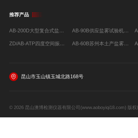
推荐产品
AB-200D大型复合式盐雾腐蚀试验箱，小型盐干湿腐蚀试验箱。
AB-90B供应盐雾试验机现货可按要求订制。
ZD/AB-ATP四度空间振动台*
AB-60B苏州本土产盐雾试验机
昆山市玉山镇玉城北路168号
© 2026 昆山澳博检测仪器有限公司(www.aoboyiqi18.com)